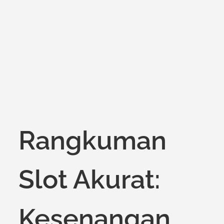
on
Rangkuman
Slot Akurat:
Kesenangan