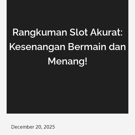
Rangkuman Slot Akurat:
Kesenangan Bermain dan
Menang!
Posted
December 20, 2025