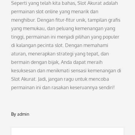
Seperti yang telah kita bahas, Slot Akurat adalah
permainan slot online yang menarik dan
menghibur. Dengan fitur-fitur unik, tampilan grafis
yang memukau, dan peluang kemenangan yang
tinggi, permainan ini menjadi pilihan yang populer
di kalangan pecinta slot. Dengan memahami
aturan, menerapkan strategi yang tepat, dan
bermain dengan bijak, Anda dapat meraih
kesuksesan dan menikmati sensasi kemenangan di
Slot Akurat. Jadi, jangan ragu untuk mencoba
permainan ini dan rasakan keseruannya sendiri!
By
admin