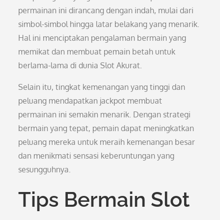
permainan ini dirancang dengan indah, mulai dari
simbol-simbol hingga latar belakang yang menarik.
Hal ini menciptakan pengalaman bermain yang
memikat dan membuat pemain betah untuk
berlama-lama di dunia Slot Akurat.
Selain itu, tingkat kemenangan yang tinggi dan
peluang mendapatkan jackpot membuat
permainan ini semakin menarik. Dengan strategi
bermain yang tepat, pemain dapat meningkatkan
peluang mereka untuk meraih kemenangan besar
dan menikmati sensasi keberuntungan yang
sesungguhnya.
Tips Bermain Slot