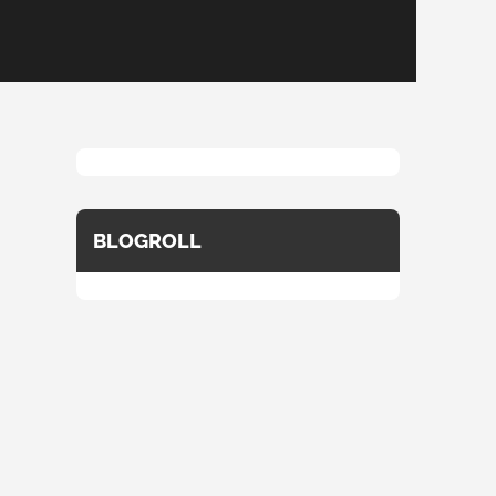
BLOGROLL