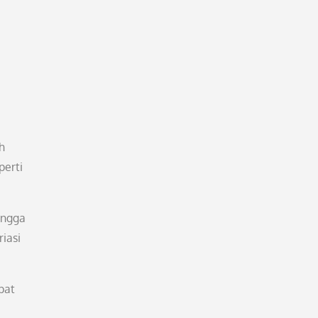
h
perti
ingga
iasi
pat