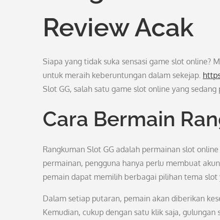
Review Acak
Siapa yang tidak suka sensasi game slot online?
untuk meraih keberuntungan dalam sekejap.
http
Slot GG, salah satu game slot online yang sedang 
Cara Bermain Ra
Rangkuman Slot GG adalah permainan slot online
permainan, pengguna hanya perlu membuat akun d
pemain dapat memilih berbagai pilihan tema slot 
Dalam setiap putaran, pemain akan diberikan ke
Kemudian, cukup dengan satu klik saja, gulungan 