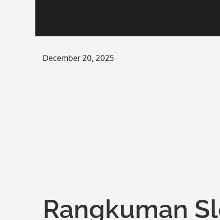
Posted
December 20, 2025
on
Rangkuman Sl