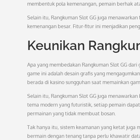
membentuk pola kemenangan, pemain berhak atas
Selain itu, Rangkuman Slot GG juga menawarkan 
kemenangan besar. Fitur-fitur ini menjadikan pe
Keunikan Rangku
Apa yang membedakan Rangkuman Slot GG dari game
game ini adalah desain grafis yang mengagumkan.
berada di kasino sungguhan saat memainkan game
Selain itu, Rangkuman Slot GG juga menawarkan 
tema modern yang futuristik, setiap pemain dapat
permainan yang tidak membuat bosan.
Tak hanya itu, sistem keamanan yang ketat juga
bermain dengan tenang tanpa perlu khawatir dat