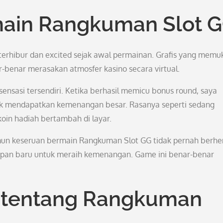
ain Rangkuman Slot 
rhibur dan excited sejak awal permainan. Grafis yang memu
enar merasakan atmosfer kasino secara virtual.
ensasi tersendiri. Ketika berhasil memicu bonus round, saya
k mendapatkan kemenangan besar. Rasanya seperti sedang
oin hadiah bertambah di layar.
un keseruan bermain Rangkuman Slot GG tidak pernah berhen
apan baru untuk meraih kemenangan. Game ini benar-benar
 tentang Rangkuman