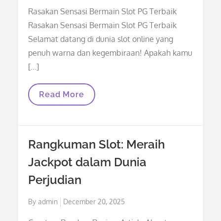
on
Rasakan Sensasi Bermain Slot PG Terbaik
Rasakan Sensasi Bermain Slot PG Terbaik
Selamat datang di dunia slot online yang
penuh warna dan kegembiraan! Apakah kamu
[…]
Rasakan
Read More
Sensasi
Bermain
Slot
PG
Terbaik
Rangkuman Slot: Meraih
Jackpot dalam Dunia
Perjudian
Posted
By
admin
December 20, 2025
on