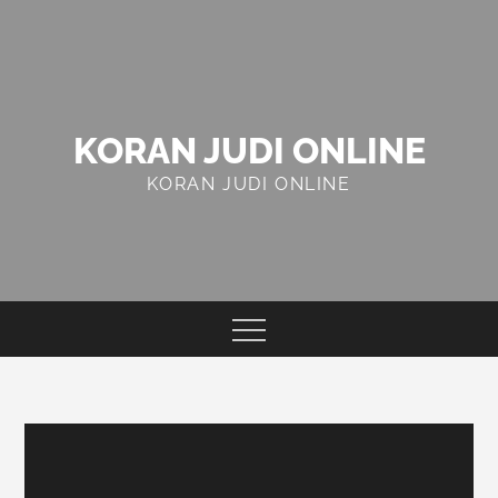
Skip
to
content
KORAN JUDI ONLINE
KORAN JUDI ONLINE