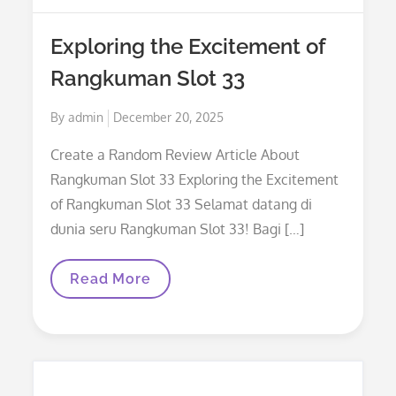
Keberuntungan
Menanti
Di
Exploring the Excitement of
Ujung
Taruhan!
Rangkuman Slot 33
Posted
By
admin
December 20, 2025
on
Create a Random Review Article About
Rangkuman Slot 33 Exploring the Excitement
of Rangkuman Slot 33 Selamat datang di
dunia seru Rangkuman Slot 33! Bagi […]
Exploring
Read More
The
Excitement
Of
Rangkuman
Slot
33