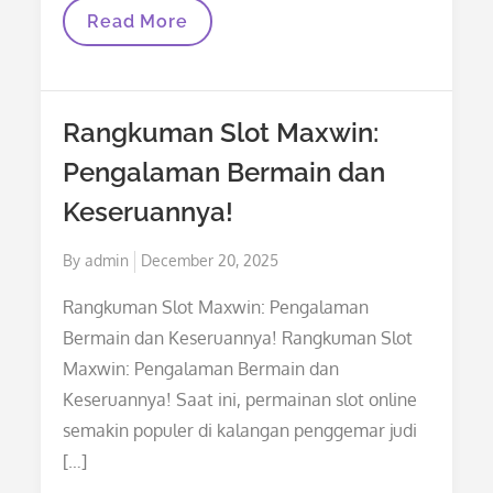
Rangkuman
Read More
Slot
GG
Dalam
Review
Acak
Rangkuman Slot Maxwin:
Pengalaman Bermain dan
Keseruannya!
Posted
By
admin
December 20, 2025
on
Rangkuman Slot Maxwin: Pengalaman
Bermain dan Keseruannya! Rangkuman Slot
Maxwin: Pengalaman Bermain dan
Keseruannya! Saat ini, permainan slot online
semakin populer di kalangan penggemar judi
[…]