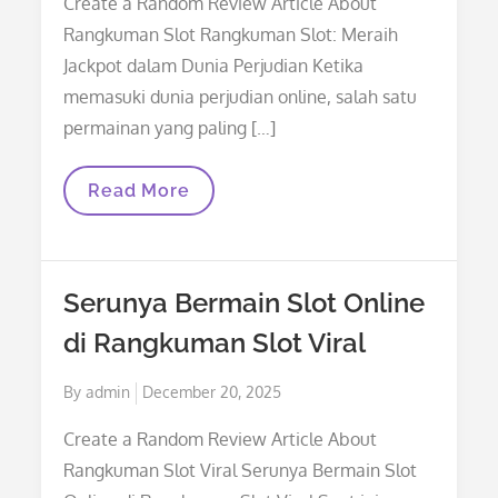
Create a Random Review Article About
Rangkuman Slot Rangkuman Slot: Meraih
Jackpot dalam Dunia Perjudian Ketika
memasuki dunia perjudian online, salah satu
permainan yang paling […]
Rangkuman
Read More
Slot:
Meraih
Jackpot
Dalam
Dunia
Serunya Bermain Slot Online
Perjudian
di Rangkuman Slot Viral
Posted
By
admin
December 20, 2025
on
Create a Random Review Article About
Rangkuman Slot Viral Serunya Bermain Slot