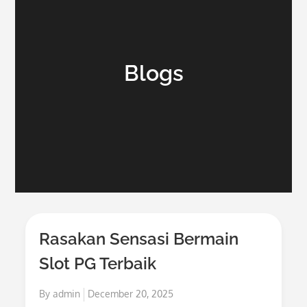
Blogs
Rasakan Sensasi Bermain
Slot PG Terbaik
Posted
By
admin
December 20, 2025