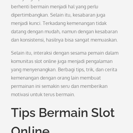
berhenti bermain menjadi hal yang perlu
dipertimbangkan. Selain itu, kesabaran juga
menjadi kunci. Terkadang kemenangan tidak
datang dengan mudah, namun dengan kesabaran
dan konsistensi, hasilnya bisa sangat memuaskan.
Selain itu, interaksi dengan sesama pemain dalam
komunitas slot online juga menjadi pengalaman
yang menyenangkan. Berbagi tips, trik, dan cerita
kemenangan dengan orang lain membuat
permainan ini semakin seru dan memberikan
motivasi untuk terus bermain.
Tips Bermain Slot
Online