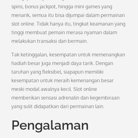
spins, bonus jackpot, hingga mini games yang
menarik, semua itu bisa dijumpai dalam permainan
slot online. Tidak hanya itu, tingkat keamanan yang
tinggi membuat pemain merasa nyaman dalam
melakukan transaksi dan bermain.
Tak ketinggalan, kesempatan untuk memenangkan
hadiah besar juga menjadi daya tarik. Dengan
taruhan yang fleksibel, siapapun memiliki
kesempatan untuk meraih kemenangan besar
meski modal awalnya kecil. Slot online
memberikan sensasi adrenalin dan kegembiraan
yang sulit didapatkan dari permainan lain.
Pengalaman