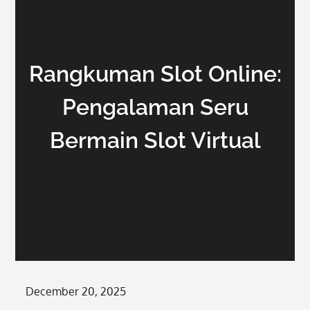
Rangkuman Slot Online:
Pengalaman Seru
Bermain Slot Virtual
Posted
December 20, 2025