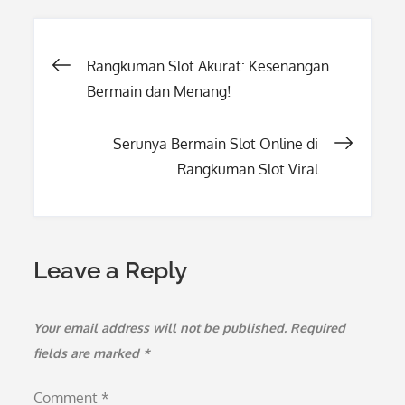
Post
Rangkuman Slot Akurat: Kesenangan
Bermain dan Menang!
navigation
Serunya Bermain Slot Online di
Rangkuman Slot Viral
Leave a Reply
Your email address will not be published.
Required
fields are marked
*
Comment
*