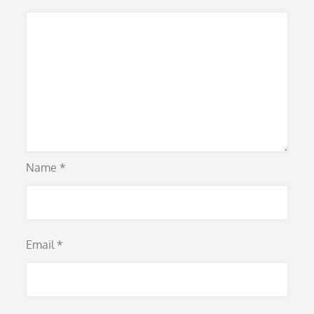
Name
*
Email
*