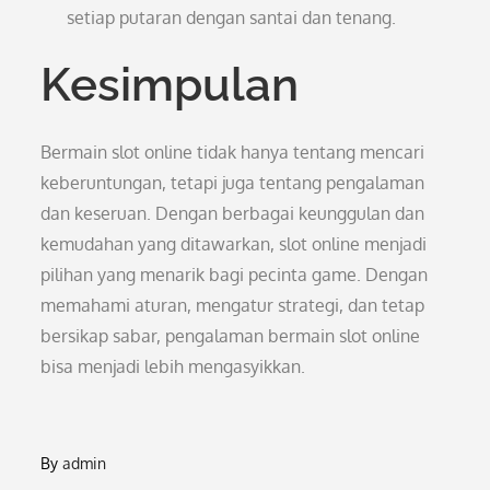
setiap putaran dengan santai dan tenang.
Kesimpulan
Bermain slot online tidak hanya tentang mencari
keberuntungan, tetapi juga tentang pengalaman
dan keseruan. Dengan berbagai keunggulan dan
kemudahan yang ditawarkan, slot online menjadi
pilihan yang menarik bagi pecinta game. Dengan
memahami aturan, mengatur strategi, dan tetap
bersikap sabar, pengalaman bermain slot online
bisa menjadi lebih mengasyikkan.
By
admin