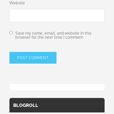
Website
Save my name, email, and website in this
browser for the next time I comment.
BLOGROLL