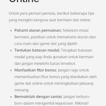
Untuk para pemain pemula, berikut beberapa tips
yang mungkin berguna saat bermain slot online:
Pahami aturan permainan:
Sebelum mulai
bermain, pastikan untuk memahami aturan dan
cara main dari game slot yang dipilih.
Tentukan batasan modal:
Tetapkan batasan
modal yang siap Anda gunakan untuk bermain
dan jangan melebihi batas tersebut.
Manfaatkan fitur bonus:
Jangan ragu untuk
memanfaatkan fitur bonus yang disediakan oleh
game slot online untuk meningkatkan peluang
menang.
Bermainlah dengan santai:
Jangan terburu-
buru dalam mengambil keputusan. Nikmati