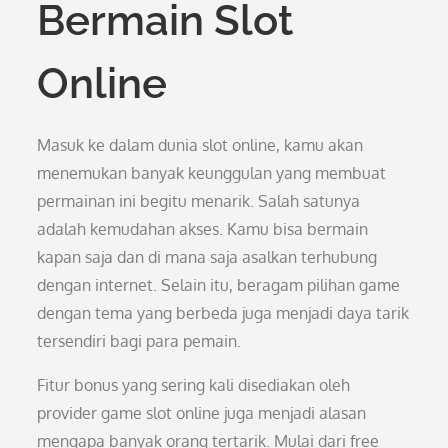
Bermain Slot
Online
Masuk ke dalam dunia slot online, kamu akan
menemukan banyak keunggulan yang membuat
permainan ini begitu menarik. Salah satunya
adalah kemudahan akses. Kamu bisa bermain
kapan saja dan di mana saja asalkan terhubung
dengan internet. Selain itu, beragam pilihan game
dengan tema yang berbeda juga menjadi daya tarik
tersendiri bagi para pemain.
Fitur bonus yang sering kali disediakan oleh
provider game slot online juga menjadi alasan
mengapa banyak orang tertarik. Mulai dari free