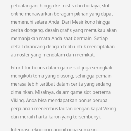
petualangan, hingga ke mistis dan budaya, slot
online menawarkan beragam pilihan yang dapat
memenuhi selera Anda. Dari Mesir kuno hingga
cerita dongeng, desain grafis yang memukau akan
memanjakan mata Anda saat bermain. Setiap
detail dirancang dengan teliti untuk menciptakan
atmosfer yang mendalam dan memikat.
Fitur-fitur bonus dalam game slot juga seringkali
mengikuti tema yang diusung, sehingga pemain
merasa lebih terlibat dalam cerita yang sedang
dimainkan. Misalnya, dalam game slot bertema
Viking, Anda bisa mendapatkan bonus berupa
perjalanan menembus lautan dengan kapal Viking
dan meraih harta karun yang tersembunyi.
Integrasi teknologi canggih juga semakin