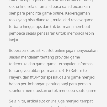
slot online selalu ramai dibaca dan dibicarakan
oleh para pencinta game online. Keberagaman
topik yang bisa diangkat, mulai dari review game
terbaru hingga tips dan trik bermain, membuat
pembaca selalu penasaran untuk membaca lebih
lanjut.
Beberapa situs artikel slot online juga menyediakan
ulasan mendalam tentang provider game
terkemuka dan game-game terpopuler. Informasi
tentang volatilitas permainan, RTP (Return to
Player), dan fitur-fitur spesial dalam game menjadi
bahan pertimbangan penting bagi para pemain
sebelum memutuskan untuk mencoba suatu game.
Selain itu, artikel slot online juga menjadi tempat