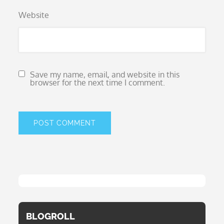
Website
Save my name, email, and website in this
browser for the next time I comment.
BLOGROLL