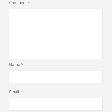
Comment
*
Name
*
Email
*