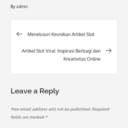
By
admin
Post
Menelusuri Keunikan Artikel Slot
navigation
Artikel Slot Viral: Inspirasi Berbagi dan
Kreativitas Online
Leave a Reply
Your email address will not be published.
Required
fields are marked
*