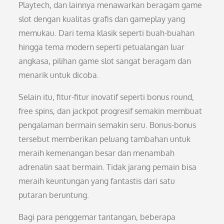
Playtech, dan lainnya menawarkan beragam game
slot dengan kualitas grafis dan gameplay yang
memukau. Dari tema klasik seperti buah-buahan
hingga tema modern seperti petualangan luar
angkasa, pilihan game slot sangat beragam dan
menarik untuk dicoba.
Selain itu, fitur-fitur inovatif seperti bonus round,
free spins, dan jackpot progresif semakin membuat
pengalaman bermain semakin seru. Bonus-bonus
tersebut memberikan peluang tambahan untuk
meraih kemenangan besar dan menambah
adrenalin saat bermain. Tidak jarang pemain bisa
meraih keuntungan yang fantastis dari satu
putaran beruntung.
Bagi para penggemar tantangan, beberapa