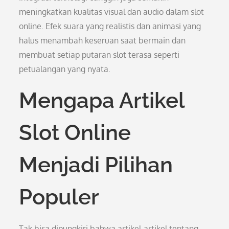
meningkatkan kualitas visual dan audio dalam slot
online. Efek suara yang realistis dan animasi yang
halus menambah keseruan saat bermain dan
membuat setiap putaran slot terasa seperti
petualangan yang nyata.
Mengapa Artikel
Slot Online
Menjadi Pilihan
Populer
Tak bisa dipungkiri bahwa artikel-artikel tentang