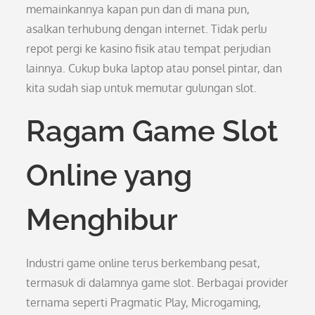
memainkannya kapan pun dan di mana pun,
asalkan terhubung dengan internet. Tidak perlu
repot pergi ke kasino fisik atau tempat perjudian
lainnya. Cukup buka laptop atau ponsel pintar, dan
kita sudah siap untuk memutar gulungan slot.
Ragam Game Slot
Online yang
Menghibur
Industri game online terus berkembang pesat,
termasuk di dalamnya game slot. Berbagai provider
ternama seperti Pragmatic Play, Microgaming,