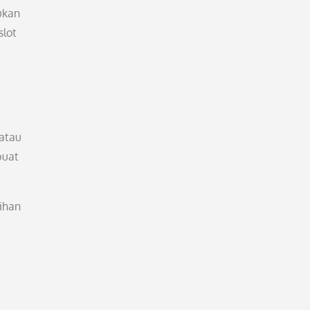
ukan
slot
 atau
buat
lihan