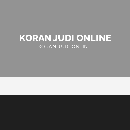
KORAN JUDI ONLINE
KORAN JUDI ONLINE