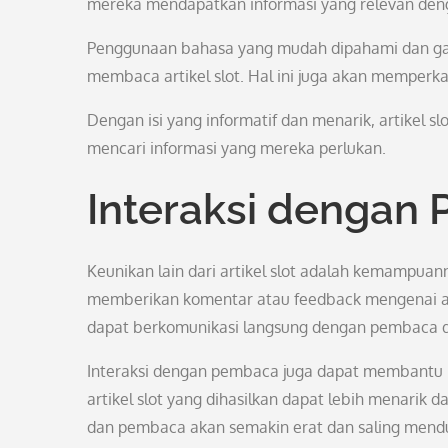
mereka mendapatkan informasi yang relevan den
Penggunaan bahasa yang mudah dipahami dan g
membaca artikel slot. Hal ini juga akan memper
Dengan isi yang informatif dan menarik, artikel 
mencari informasi yang mereka perlukan.
Interaksi dengan
Keunikan lain dari artikel slot adalah kemampu
memberikan komentar atau feedback mengenai art
dapat berkomunikasi langsung dengan pembaca da
Interaksi dengan pembaca juga dapat membantu
artikel slot yang dihasilkan dapat lebih menarik d
dan pembaca akan semakin erat dan saling mend