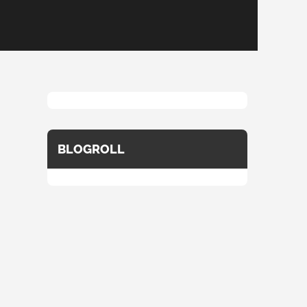
BLOGROLL