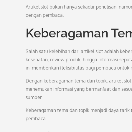
Artikel slot bukan hanya sekadar penulisan, namu
dengan pembaca.
Keberagaman Tem
Salah satu kelebihan dari artikel slot adalah keb
kesehatan, review produk, hingga informasi seput
ini memberikan fleksibilitas bagi pembaca untuk
Dengan keberagaman tema dan topik, artikel sl
menemukan informasi yang bermanfaat dan sesuai
sumber.
Keberagaman tema dan topik menjadi daya tarik t
pembaca.