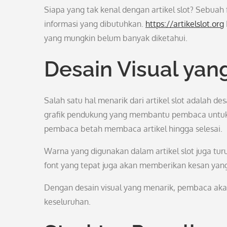
Siapa yang tak kenal dengan artikel slot? Seb
informasi yang dibutuhkan.
https://artikelslot.org
yang mungkin belum banyak diketahui.
Desain Visual yan
Salah satu hal menarik dari artikel slot adalah de
grafik pendukung yang membantu pembaca untuk 
pembaca betah membaca artikel hingga selesai.
Warna yang digunakan dalam artikel slot juga tur
font yang tepat juga akan memberikan kesan yan
Dengan desain visual yang menarik, pembaca akan
keseluruhan.