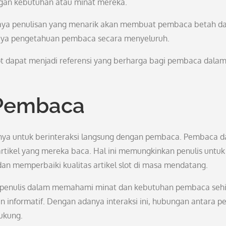
gan kebutuhan atau minat mereka.
aya penulisan yang menarik akan membuat pembaca betah d
kaya pengetahuan pembaca secara menyeluruh.
slot dapat menjadi referensi yang berharga bagi pembaca dala
 Pembaca
annya untuk berinteraksi langsung dengan pembaca. Pembaca d
ikel yang mereka baca. Hal ini memungkinkan penulis untuk
n memperbaiki kualitas artikel slot di masa mendatang.
 penulis dalam memahami minat dan kebutuhan pembaca seh
an informatif. Dengan adanya interaksi ini, hubungan antara pe
ukung.