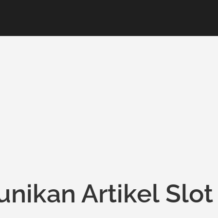
nikan Artikel Slot