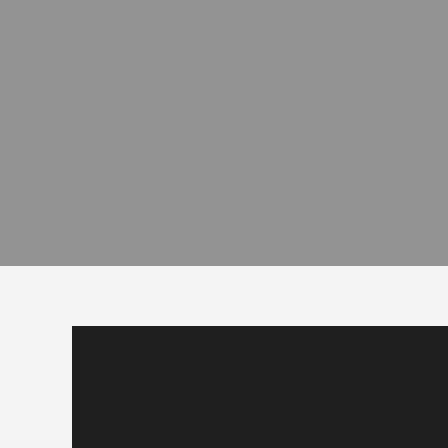
Skip
to
content