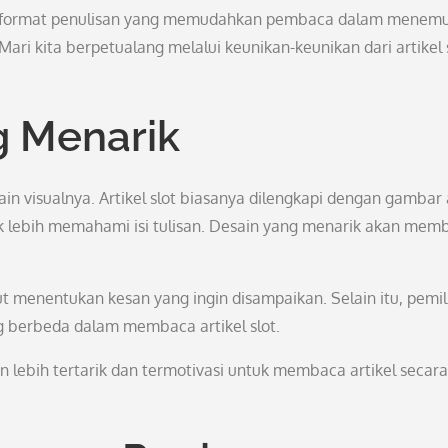
uah format penulisan yang memudahkan pembaca dalam menem
Mari kita berpetualang melalui keunikan-keunikan dari artikel 
g Menarik
sain visualnya. Artikel slot biasanya dilengkapi dengan gambar
lebih memahami isi tulisan. Desain yang menarik akan mem
ut menentukan kesan yang ingin disampaikan. Selain itu, pemi
g berbeda dalam membaca artikel slot.
 lebih tertarik dan termotivasi untuk membaca artikel secara