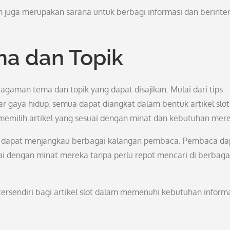
n juga merupakan sarana untuk berbagi informasi dan berinter
a dan Topik
eragaman tema dan topik yang dapat disajikan. Mulai dari tips
ar gaya hidup, semua dapat diangkat dalam bentuk artikel slot
 memilih artikel yang sesuai dengan minat dan kebutuhan mer
ot dapat menjangkau berbagai kalangan pembaca. Pembaca da
 dengan minat mereka tanpa perlu repot mencari di berbaga
ersendiri bagi artikel slot dalam memenuhi kebutuhan inform