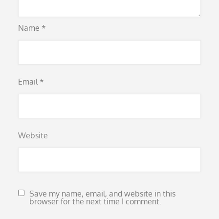
Name
*
Email
*
Website
Save my name, email, and website in this
browser for the next time I comment.