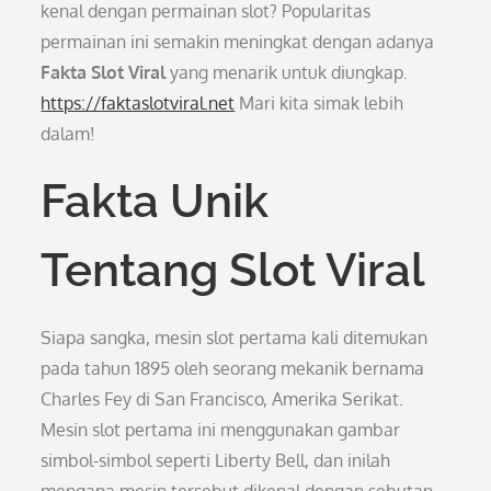
kenal dengan permainan slot? Popularitas
permainan ini semakin meningkat dengan adanya
Fakta Slot Viral
yang menarik untuk diungkap.
https://faktaslotviral.net
Mari kita simak lebih
dalam!
Fakta Unik
Tentang Slot Viral
Siapa sangka, mesin slot pertama kali ditemukan
pada tahun 1895 oleh seorang mekanik bernama
Charles Fey di San Francisco, Amerika Serikat.
Mesin slot pertama ini menggunakan gambar
simbol-simbol seperti Liberty Bell, dan inilah