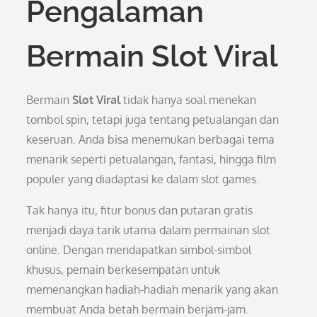
Pengalaman
Bermain Slot Viral
Bermain
Slot Viral
tidak hanya soal menekan
tombol spin, tetapi juga tentang petualangan dan
keseruan. Anda bisa menemukan berbagai tema
menarik seperti petualangan, fantasi, hingga film
populer yang diadaptasi ke dalam slot games.
Tak hanya itu, fitur bonus dan putaran gratis
menjadi daya tarik utama dalam permainan slot
online. Dengan mendapatkan simbol-simbol
khusus, pemain berkesempatan untuk
memenangkan hadiah-hadiah menarik yang akan
membuat Anda betah bermain berjam-jam.