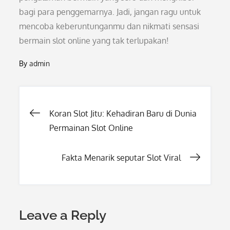
bagi para penggemarnya. Jadi, jangan ragu untuk
mencoba keberuntunganmu dan nikmati sensasi
bermain slot online yang tak terlupakan!
By
admin
Post
Koran Slot Jitu: Kehadiran Baru di Dunia
Permainan Slot Online
navigation
Fakta Menarik seputar Slot Viral
Leave a Reply