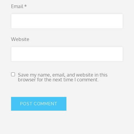
Email
*
Website
Save my name, email, and website in this
browser for the next time I comment.