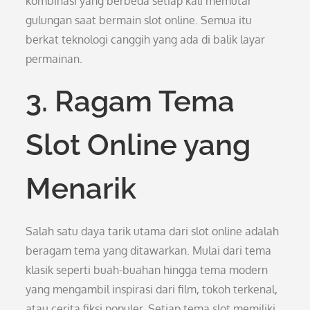
kombinasi yang berbeda setiap kali memutar
gulungan saat bermain slot online. Semua itu
berkat teknologi canggih yang ada di balik layar
permainan.
3. Ragam Tema
Slot Online yang
Menarik
Salah satu daya tarik utama dari slot online adalah
beragam tema yang ditawarkan. Mulai dari tema
klasik seperti buah-buahan hingga tema modern
yang mengambil inspirasi dari film, tokoh terkenal,
atau cerita fiksi populer. Setiap tema slot memiliki