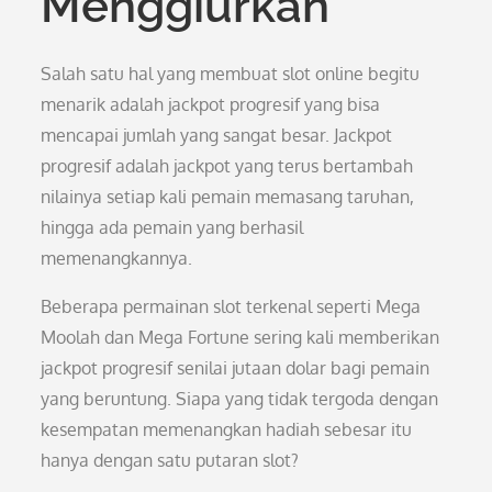
Menggiurkan
Salah satu hal yang membuat slot online begitu
menarik adalah jackpot progresif yang bisa
mencapai jumlah yang sangat besar. Jackpot
progresif adalah jackpot yang terus bertambah
nilainya setiap kali pemain memasang taruhan,
hingga ada pemain yang berhasil
memenangkannya.
Beberapa permainan slot terkenal seperti Mega
Moolah dan Mega Fortune sering kali memberikan
jackpot progresif senilai jutaan dolar bagi pemain
yang beruntung. Siapa yang tidak tergoda dengan
kesempatan memenangkan hadiah sebesar itu
hanya dengan satu putaran slot?