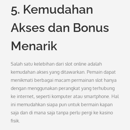
5. Kemudahan
Akses dan Bonus
Menarik
Salah satu kelebihan dari slot online adalah
kemudahan akses yang ditawarkan. Pemain dapat
menikmati berbagai macam permainan slot hanya
dengan menggunakan perangkat yang terhubung
ke internet, seperti komputer atau smartphone. Hal
ini memudahkan siapa pun untuk bermain kapan
saja dan di mana saja tanpa perlu pergi ke kasino
fisik.