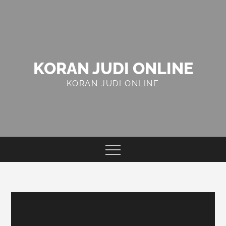
Skip
to
content
KORAN JUDI ONLINE
KORAN JUDI ONLINE