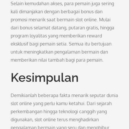
Selain kemudahan akses, para pemain juga sering
kali dimanjakan dengan berbagai bonus dan
promosi menarik saat bermain slot online. Mulai
dari bonus selamat datang, putaran gratis, hingga
program loyalitas yang memberikan reward
eksklusif bagi pemain setia. Semua itu bertujuan
untuk meningkatkan pengalaman bermain dan
memberikan nilai tambah bagi para pemain.
Kesimpulan
Demikianlah beberapa fakta menarik seputar dunia
slot online yang perlu kamu ketahui. Dari sejarah
perkembangan hingga teknologi canggih yang
digunakan, slot online terus menghadirkan
pengalaman bermain yang seru dan menghibur