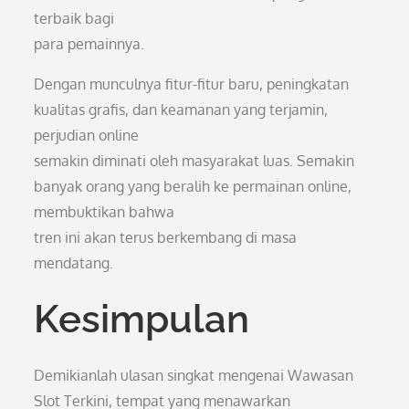
terbaik bagi
para pemainnya.
Dengan munculnya fitur-fitur baru, peningkatan
kualitas grafis, dan keamanan yang terjamin,
perjudian online
semakin diminati oleh masyarakat luas. Semakin
banyak orang yang beralih ke permainan online,
membuktikan bahwa
tren ini akan terus berkembang di masa
mendatang.
Kesimpulan
Demikianlah ulasan singkat mengenai Wawasan
Slot Terkini, tempat yang menawarkan