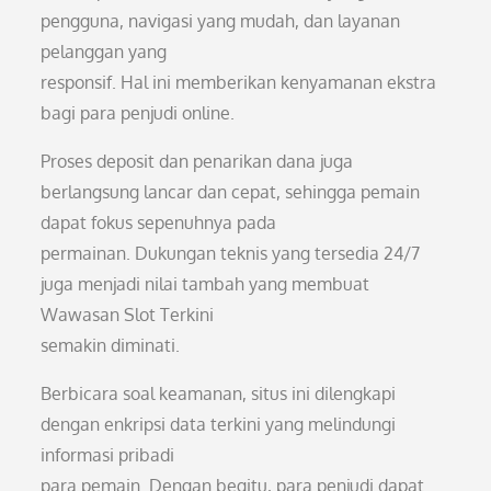
pengguna, navigasi yang mudah, dan layanan
pelanggan yang
responsif. Hal ini memberikan kenyamanan ekstra
bagi para penjudi online.
Proses deposit dan penarikan dana juga
berlangsung lancar dan cepat, sehingga pemain
dapat fokus sepenuhnya pada
permainan. Dukungan teknis yang tersedia 24/7
juga menjadi nilai tambah yang membuat
Wawasan Slot Terkini
semakin diminati.
Berbicara soal keamanan, situs ini dilengkapi
dengan enkripsi data terkini yang melindungi
informasi pribadi
para pemain. Dengan begitu, para penjudi dapat