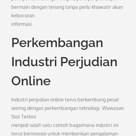
bermain dengan tenang tanpa perlu khawatir akan
kebocoran
informasi.
Perkembangan
Industri Perjudian
Online
Industri perjudian online terus berkembang pesat
seiring dengan perkembangan teknologi. Wawasan
Slot Terkini
menjadi salah satu contoh bagaimana industri ini
terus berinovasi untuk memberikan pengalaman