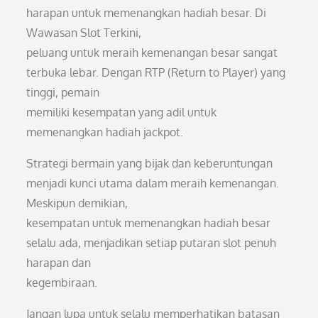
harapan untuk memenangkan hadiah besar. Di
Wawasan Slot Terkini,
peluang untuk meraih kemenangan besar sangat
terbuka lebar. Dengan RTP (Return to Player) yang
tinggi, pemain
memiliki kesempatan yang adil untuk
memenangkan hadiah jackpot.
Strategi bermain yang bijak dan keberuntungan
menjadi kunci utama dalam meraih kemenangan.
Meskipun demikian,
kesempatan untuk memenangkan hadiah besar
selalu ada, menjadikan setiap putaran slot penuh
harapan dan
kegembiraan.
Jangan lupa untuk selalu memperhatikan batasan