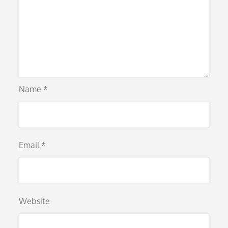
Name
*
Email
*
Website