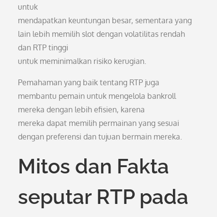
untuk
mendapatkan keuntungan besar, sementara yang
lain lebih memilih slot dengan volatilitas rendah
dan RTP tinggi
untuk meminimalkan risiko kerugian.
Pemahaman yang baik tentang RTP juga
membantu pemain untuk mengelola bankroll
mereka dengan lebih efisien, karena
mereka dapat memilih permainan yang sesuai
dengan preferensi dan tujuan bermain mereka.
Mitos dan Fakta
seputar RTP pada