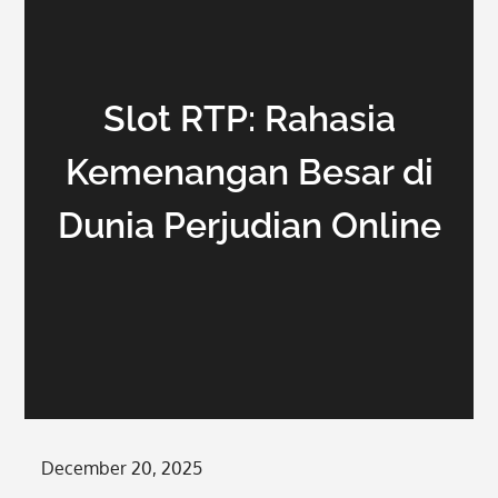
Slot RTP: Rahasia
Kemenangan Besar di
Dunia Perjudian Online
Posted
December 20, 2025