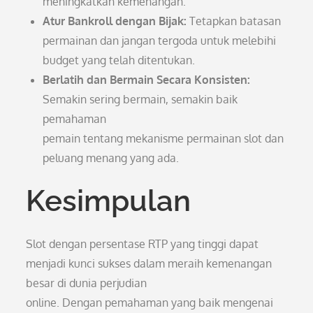
meningkatkan kemenangan.
Atur Bankroll dengan Bijak:
Tetapkan batasan
permainan dan jangan tergoda untuk melebihi
budget yang telah ditentukan.
Berlatih dan Bermain Secara Konsisten:
Semakin sering bermain, semakin baik
pemahaman
pemain tentang mekanisme permainan slot dan
peluang menang yang ada.
Kesimpulan
Slot dengan persentase RTP yang tinggi dapat
menjadi kunci sukses dalam meraih kemenangan
besar di dunia perjudian
online. Dengan pemahaman yang baik mengenai