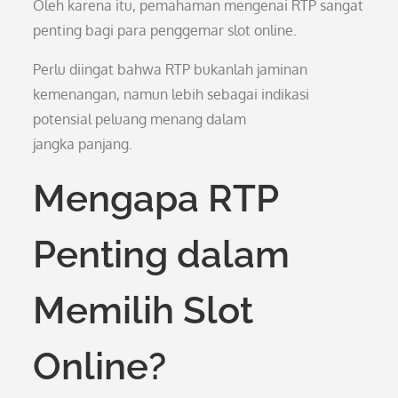
Oleh karena itu, pemahaman mengenai RTP sangat
penting bagi para penggemar slot online.
Perlu diingat bahwa RTP bukanlah jaminan
kemenangan, namun lebih sebagai indikasi
potensial peluang menang dalam
jangka panjang.
Mengapa RTP
Penting dalam
Memilih Slot
Online?