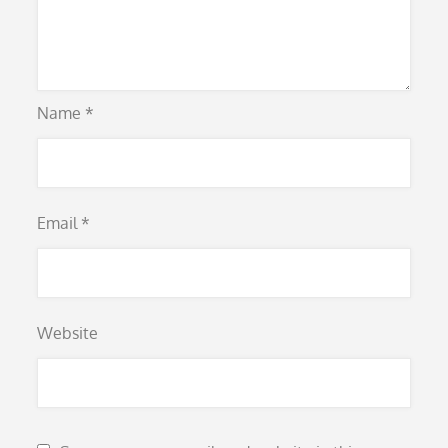
Name
*
Email
*
Website