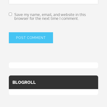
Save my name, email, and website in this
browser for the next time I comment.
BLOGROLL