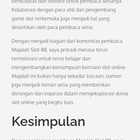
berkualitas dan inovatif untuk pembaca setianya.
Kolaborasi dengan para ahli dan pengembang
game slot terkemuka juga menjadi hal yang
dinantikan oleh para pembaca setia.
Dengan menjadi bagian dari komunitas pembaca
Majalah Slot 88, saya pribadi merasa terus
termotivasi untuk terus belajar dan
mengembangkan kemampuan bermain slot online.
Majalah ini bukan hanya sekadar bacaan, namun
juga menjadi teman setia yang memberikan
dorongan dan inspirasi dalam mengeksplorasi dunia
slot online yang begitu luas.
Kesimpulan