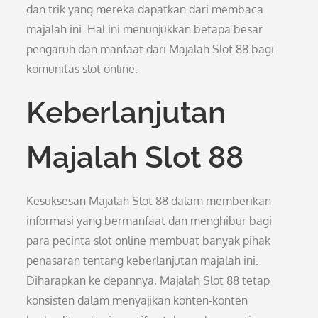
dan trik yang mereka dapatkan dari membaca
majalah ini. Hal ini menunjukkan betapa besar
pengaruh dan manfaat dari Majalah Slot 88 bagi
komunitas slot online.
Keberlanjutan
Majalah Slot 88
Kesuksesan Majalah Slot 88 dalam memberikan
informasi yang bermanfaat dan menghibur bagi
para pecinta slot online membuat banyak pihak
penasaran tentang keberlanjutan majalah ini.
Diharapkan ke depannya, Majalah Slot 88 tetap
konsisten dalam menyajikan konten-konten