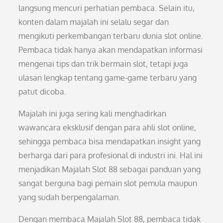
langsung mencuri perhatian pembaca. Selain itu,
konten dalam majalah ini selalu segar dan
mengikuti perkembangan terbaru dunia slot online.
Pembaca tidak hanya akan mendapatkan informasi
mengenai tips dan trik bermain slot, tetapi juga
ulasan lengkap tentang game-game terbaru yang
patut dicoba.
Majalah ini juga sering kali menghadirkan
wawancara eksklusif dengan para ahli slot online,
sehingga pembaca bisa mendapatkan insight yang
berharga dari para profesional di industri ini. Hal ini
menjadikan Majalah Slot 88 sebagai panduan yang
sangat berguna bagi pemain slot pemula maupun
yang sudah berpengalaman.
Dengan membaca Majalah Slot 88, pembaca tidak