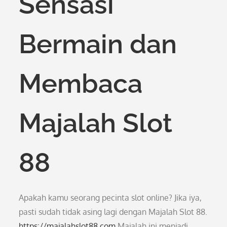
Sensasi
Bermain dan
Membaca
Majalah Slot
88
Apakah kamu seorang pecinta slot online? Jika iya,
pasti sudah tidak asing lagi dengan Majalah Slot 88.
https://majalahslot88.com
Majalah ini menjadi