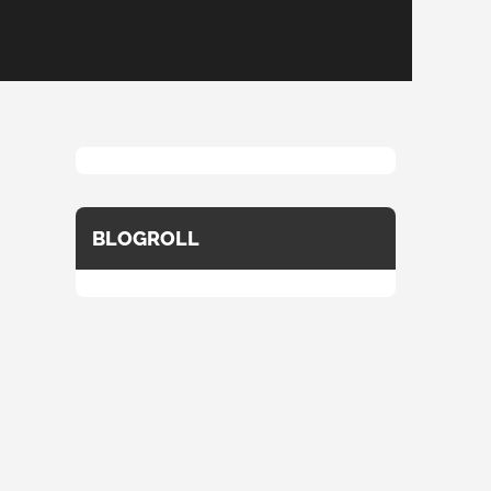
BLOGROLL