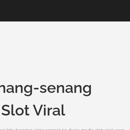
enang-senang
lot Viral