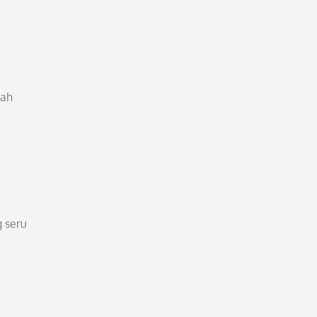
nah
 seru
.