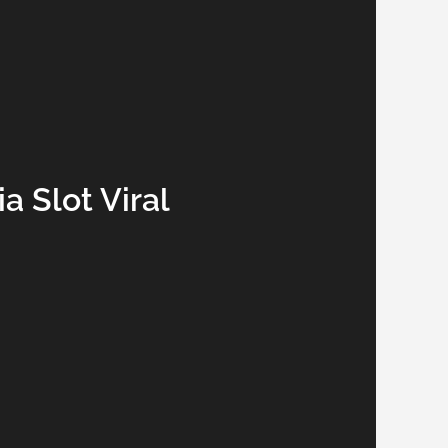
 Slot Viral