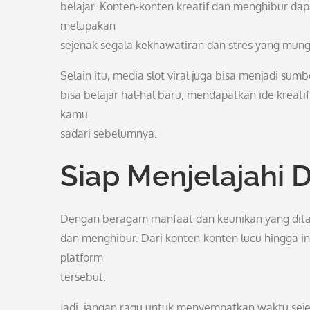
belajar. Konten-konten kreatif dan menghibur da
melupakan
sejenak segala kekhawatiran dan stres yang mung
Selain itu, media slot viral juga bisa menjadi sum
bisa belajar hal-hal baru, mendapatkan ide kre
kamu
sadari sebelumnya.
Siap Menjelajahi D
Dengan beragam manfaat dan keunikan yang ditawa
dan menghibur. Dari konten-konten lucu hingga i
platform
tersebut.
Jadi, jangan ragu untuk menyempatkan waktu sejen