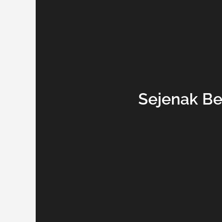
Sejenak Be