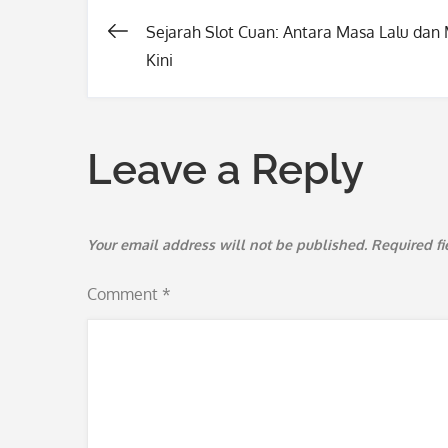
Sejarah Slot Cuan: Antara Masa Lalu dan
Post
Kini
navigation
Leave a Reply
Your email address will not be published.
Required f
Comment
*