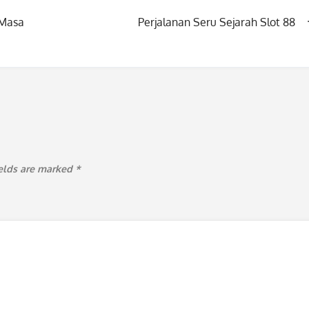
 Masa
Perjalanan Seru Sejarah Slot 88
ields are marked
*