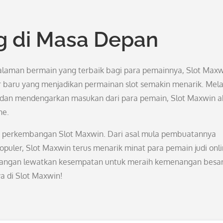
g di Masa Depan
aman bermain yang terbaik bagi para pemainnya, Slot Maxw
ur baru yang menjadikan permainan slot semakin menarik. Mela
a dan mendengarkan masukan dari para pemain, Slot Maxwin 
ne.
an perkembangan Slot Maxwin. Dari asal mula pembuatannya
opuler, Slot Maxwin terus menarik minat para pemain judi onl
, jangan lewatkan kesempatan untuk meraih kemenangan besa
a di Slot Maxwin!