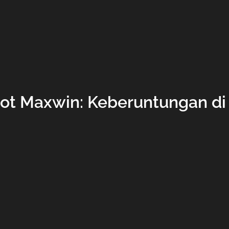
lot Maxwin: Keberuntungan di 