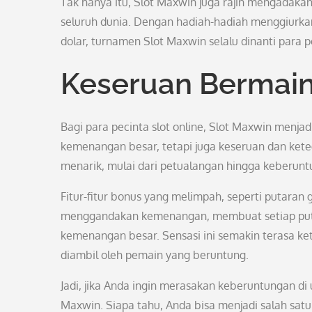
Tak hanya itu, Slot Maxwin juga rajin mengadaka
seluruh dunia. Dengan hadiah-hadiah menggiurkan 
dolar, turnamen Slot Maxwin selalu dinanti para p
Keseruan Bermain
Bagi para pecinta slot online, Slot Maxwin menj
kemenangan besar, tetapi juga keseruan dan ke
menarik, mulai dari petualangan hingga keberuntu
Fitur-fitur bonus yang melimpah, seperti putaran g
menggandakan kemenangan, membuat setiap puta
kemenangan besar. Sensasi ini semakin terasa ket
diambil oleh pemain yang beruntung.
Jadi, jika Anda ingin merasakan keberuntungan di
Maxwin. Siapa tahu, Anda bisa menjadi salah sa