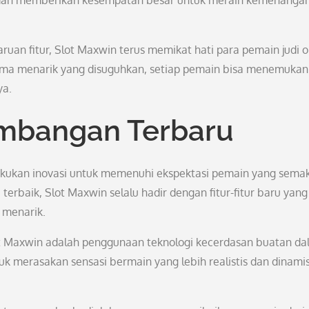
dan memberikan kesempatan besar untuk meraih kemenanga
n fitur, Slot Maxwin terus memikat hati para pemain judi o
ema menarik yang disuguhkan, setiap pemain bisa menemukan 
ya.
embangan Terbaru
akukan inovasi untuk memenuhi ekspektasi pemain yang sema
rbaik, Slot Maxwin selalu hadir dengan fitur-fitur baru yang
 menarik.
Slot Maxwin adalah penggunaan teknologi kecerdasan buatan d
 merasakan sensasi bermain yang lebih realistis dan dinamis