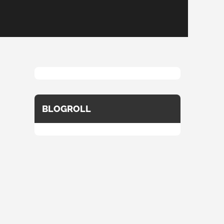
BLOGROLL