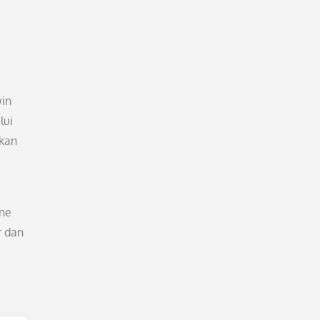
in
lui
akan
ine
r dan