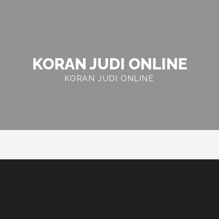
KORAN JUDI ONLINE
KORAN JUDI ONLINE