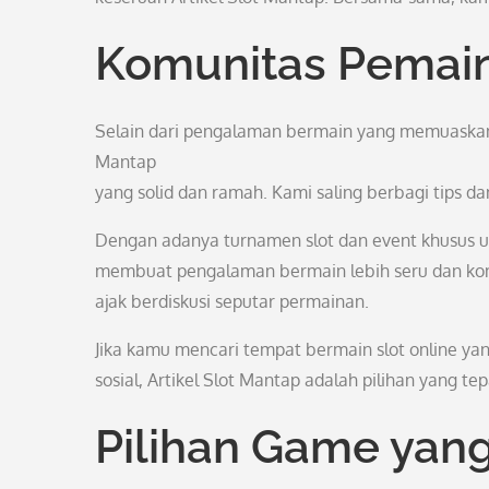
Komunitas Pemain
Selain dari pengalaman bermain yang memuaskan,
Mantap
yang solid dan ramah. Kami saling berbagi tips d
Dengan adanya turnamen slot dan event khusus un
membuat pengalaman bermain lebih seru dan kom
ajak berdiskusi seputar permainan.
Jika kamu mencari tempat bermain slot online 
sosial, Artikel Slot Mantap adalah pilihan yang t
Pilihan Game yan