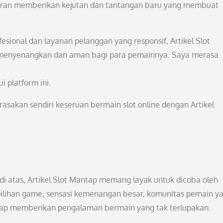
putaran memberikan kejutan dan tantangan baru yang membuat
ional dan layanan pelanggan yang responsif, Artikel Slot
enyenangkan dan aman bagi para pemainnya. Saya merasa
i platform ini.
rasakan sendiri keseruan bermain slot online dengan Artikel
i atas, Artikel Slot Mantap memang layak untuk dicoba oleh
pilihan game, sensasi kemenangan besar, komunitas pemain y
antap memberikan pengalaman bermain yang tak terlupakan.