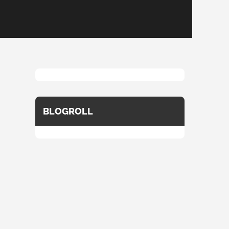
BLOGROLL