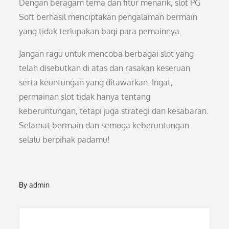
Dengan beragam tema dan fitur menarik, slot PG
Soft berhasil menciptakan pengalaman bermain
yang tidak terlupakan bagi para pemainnya.
Jangan ragu untuk mencoba berbagai slot yang
telah disebutkan di atas dan rasakan keseruan
serta keuntungan yang ditawarkan. Ingat,
permainan slot tidak hanya tentang
keberuntungan, tetapi juga strategi dan kesabaran.
Selamat bermain dan semoga keberuntungan
selalu berpihak padamu!
By
admin