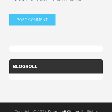
BLOGROLL
Copyright © 2026
Koran Judi Online
. All Rights