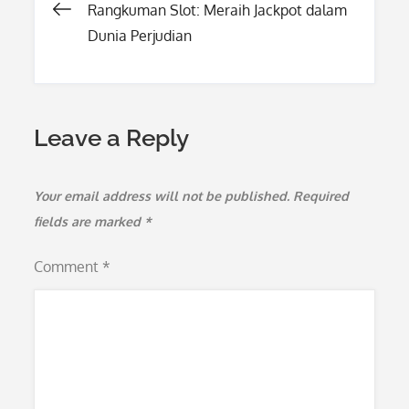
Post
Rangkuman Slot: Meraih Jackpot dalam
Dunia Perjudian
navigation
Leave a Reply
Your email address will not be published.
Required
fields are marked
*
Comment
*