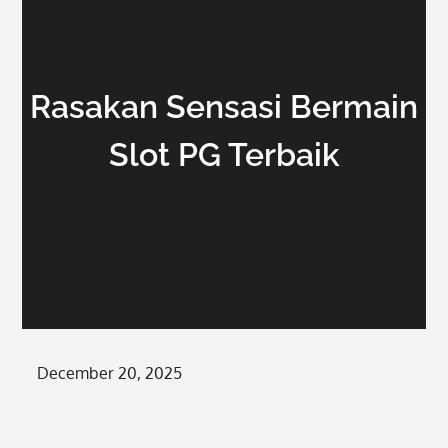
Rasakan Sensasi Bermain
Slot PG Terbaik
Posted
December 20, 2025
on