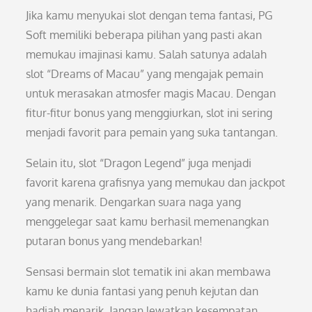
Jika kamu menyukai slot dengan tema fantasi, PG
Soft memiliki beberapa pilihan yang pasti akan
memukau imajinasi kamu. Salah satunya adalah
slot “Dreams of Macau” yang mengajak pemain
untuk merasakan atmosfer magis Macau. Dengan
fitur-fitur bonus yang menggiurkan, slot ini sering
menjadi favorit para pemain yang suka tantangan.
Selain itu, slot “Dragon Legend” juga menjadi
favorit karena grafisnya yang memukau dan jackpot
yang menarik. Dengarkan suara naga yang
menggelegar saat kamu berhasil memenangkan
putaran bonus yang mendebarkan!
Sensasi bermain slot tematik ini akan membawa
kamu ke dunia fantasi yang penuh kejutan dan
hadiah menarik. Jangan lewatkan kesempatan