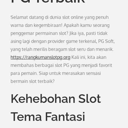
Selamat datang di dunia slot online yang penuh
warna dan kegembiraan! Apakah kamu seorang
penggemar permainan slot? Jika iya, pasti tidak
asing lagi dengan provider game terkenal, PG Soft,
yang telah merilis beragam slot seru dan menarik.
https://rangkumanslotpg.org
Kali ini, kita akan
membahas berbagai slot PG yang menjadi favorit
para pemain. Siap untuk merasakan sensasi
bermain slot terbaik?
Kehebohan Slot
Tema Fantasi