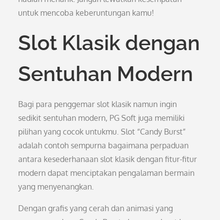
untuk mencoba keberuntungan kamu!
Slot Klasik dengan
Sentuhan Modern
Bagi para penggemar slot klasik namun ingin
sedikit sentuhan modern, PG Soft juga memiliki
pilihan yang cocok untukmu. Slot “Candy Burst”
adalah contoh sempurna bagaimana perpaduan
antara kesederhanaan slot klasik dengan fitur-fitur
modern dapat menciptakan pengalaman bermain
yang menyenangkan.
Dengan grafis yang cerah dan animasi yang