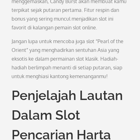
menggemaskan, Candy Burst akan membuat kamu
terpikat sejak putaran pertama. Fitur respin dan
bonus yang sering muncul menjadikan slot ini
favorit di kalangan pemain slot online.
Jangan lupa untuk mencoba juga slot “Pearl of the
Orient” yang menghadirkan sentuhan Asia yang
eksotis ke dalam permainan slot klasik. Hadiah-
hadiah berlimpah menanti di setiap putaran, siap
untuk menghiasi kantong kemenanganmu!
Penjelajah Lautan
Dalam Slot
Pencarian Harta