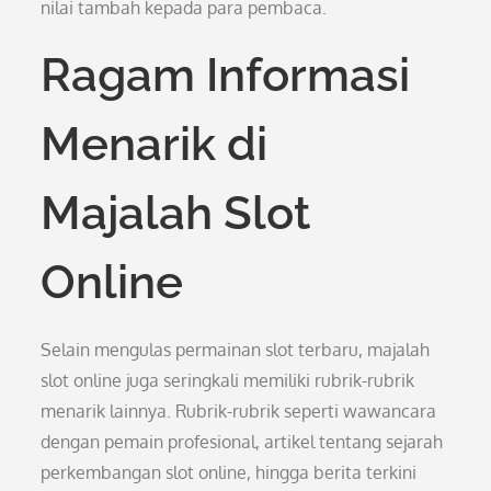
nilai tambah kepada para pembaca.
Ragam Informasi
Menarik di
Majalah Slot
Online
Selain mengulas permainan slot terbaru, majalah
slot online juga seringkali memiliki rubrik-rubrik
menarik lainnya. Rubrik-rubrik seperti wawancara
dengan pemain profesional, artikel tentang sejarah
perkembangan slot online, hingga berita terkini