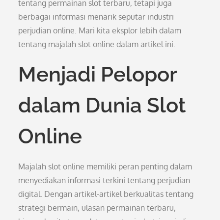
tentang permainan slot terbaru, tetapi juga
berbagai informasi menarik seputar industri
perjudian online. Mari kita eksplor lebih dalam
tentang majalah slot online dalam artikel ini.
Menjadi Pelopor
dalam Dunia Slot
Online
Majalah slot online memiliki peran penting dalam
menyediakan informasi terkini tentang perjudian
digital. Dengan artikel-artikel berkualitas tentang
strategi bermain, ulasan permainan terbaru,