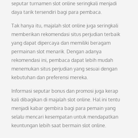
seputar turnamen slot online seringkali menjadi
daya tarik tersendiri bagi para pembaca.
Tak hanya itu, majalah slot online juga seringkali
memberikan rekomendasi situs perjudian terbaik
yang dapat dipercaya dan memiliki beragam
permainan slot menarik. Dengan adanya
rekomendasi ini, pembaca dapat lebih mudah
menemukan situs perjudian yang sesuai dengan
kebutuhan dan preferensi mereka.
Informasi seputar bonus dan promosi juga kerap
kali dibagikan di majalah slot online. Hal ini tentu
menjadi kabar gembira bagi para pemain yang
selalu mencari kesempatan untuk mendapatkan
keuntungan lebih saat bermain slot online.