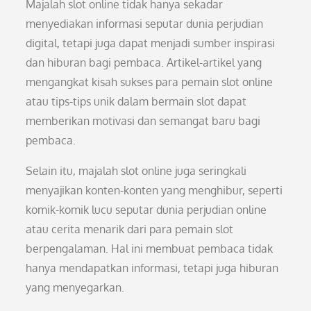
Majalah slot online tidak hanya sekadar
menyediakan informasi seputar dunia perjudian
digital, tetapi juga dapat menjadi sumber inspirasi
dan hiburan bagi pembaca. Artikel-artikel yang
mengangkat kisah sukses para pemain slot online
atau tips-tips unik dalam bermain slot dapat
memberikan motivasi dan semangat baru bagi
pembaca.
Selain itu, majalah slot online juga seringkali
menyajikan konten-konten yang menghibur, seperti
komik-komik lucu seputar dunia perjudian online
atau cerita menarik dari para pemain slot
berpengalaman. Hal ini membuat pembaca tidak
hanya mendapatkan informasi, tetapi juga hiburan
yang menyegarkan.