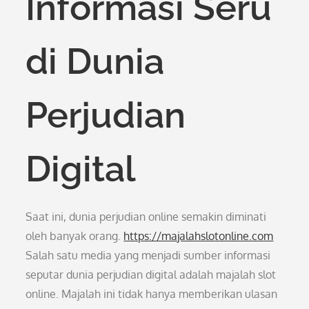
Informasi Seru
di Dunia
Perjudian
Digital
Saat ini, dunia perjudian online semakin diminati
oleh banyak orang.
https://majalahslotonline.com
Salah satu media yang menjadi sumber informasi
seputar dunia perjudian digital adalah majalah slot
online. Majalah ini tidak hanya memberikan ulasan