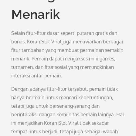
Menarik
Selain fitur-fitur dasar seperti putaran gratis dan
bonus, Koran Slot Viral juga menawarkan berbagai
fitur tambahan yang membuat permainan semakin
menarik. Pemain dapat mengakses mini games,
turnamen, dan fitur sosial yang memungkinkan
interaksi antar pemain.
Dengan adanya fitur-fitur tersebut, pemain tidak
hanya bermain untuk mencari keberuntungan,
tetapi juga untuk bersenang-senang dan
berinteraksi dengan komunitas pemain lainnya. Hal
ini menjadikan Koran Slot Viral tidak sekadar
tempat untuk berjudi, tetapi juga sebagai wadah