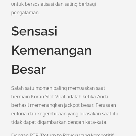
untuk bersosialisasi dan saling berbagi
pengalaman.
Sensasi
Kemenangan
Besar
Salah satu momen paling memuaskan saat
bermain Koran Slot Viral adalah ketika Anda
berhasil memenangkan jackpot besar. Perasaan
euforia dan kegembiraan yang dirasakan saat itu
tidak dapat digambarkan dengan kata-kata.
Dengan RTP (Return to Player) yang kompetitif,