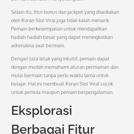
Selain itu, fitur bonus dan jackpot yang disediakan
oleh Koran Slot Viral juga tidak kalah menarik.
Pemain berkesempatan untuk mendapatkan
hadiah-hadiah besar yang dapat meningkatkan
adrenalina saat bermain.
Dengan tata letak yang intuitif, pemain dapat
dengan mudah memahami aturan permainan dan
mulai bermain tanpa perlu waktu lama untuk
belajar. Hal ini membuat Koran Slot Viral cocok
untuk pemula maupun pemain berpengalaman.
Eksplorasi
Berbagai Fitur