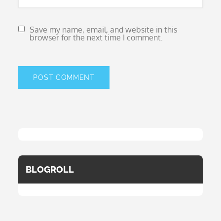
Save my name, email, and website in this
browser for the next time I comment.
BLOGROLL