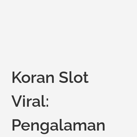
on
Koran Slot
Viral:
Pengalaman