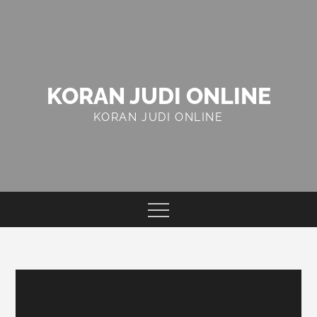
Skip
to
content
KORAN JUDI ONLINE
KORAN JUDI ONLINE