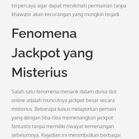
terpercaya agar dapat menikmati permainan tanpa
khawatir akan kecurangan yang mungkin terjadi.
Fenomena
Jackpot yang
Misterius
Salah satu fenomena menarik dalam dunia slot
online adalah munculnya jackpot besar secara
misterius. Beberapa kasus melaporkan pemain
yang dengan tiba-tiba memenangkan jackpot
fantastis tanpa memiliki riwayat kemenangan
sebelumnya. Kejadian ini menimbulkan berbagai