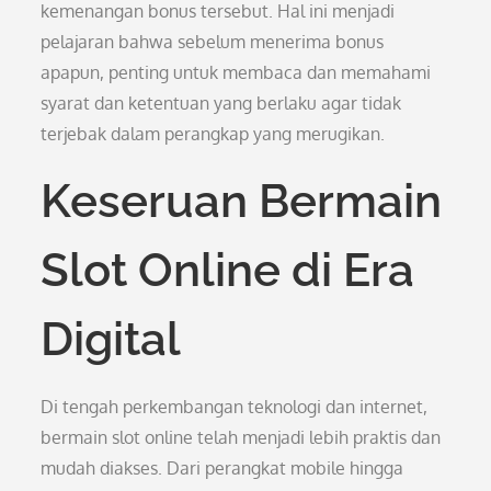
kemenangan bonus tersebut. Hal ini menjadi
pelajaran bahwa sebelum menerima bonus
apapun, penting untuk membaca dan memahami
syarat dan ketentuan yang berlaku agar tidak
terjebak dalam perangkap yang merugikan.
Keseruan Bermain
Slot Online di Era
Digital
Di tengah perkembangan teknologi dan internet,
bermain slot online telah menjadi lebih praktis dan
mudah diakses. Dari perangkat mobile hingga