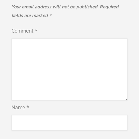
Your email address will not be published.
Required
fields are marked
*
Comment
*
Name
*