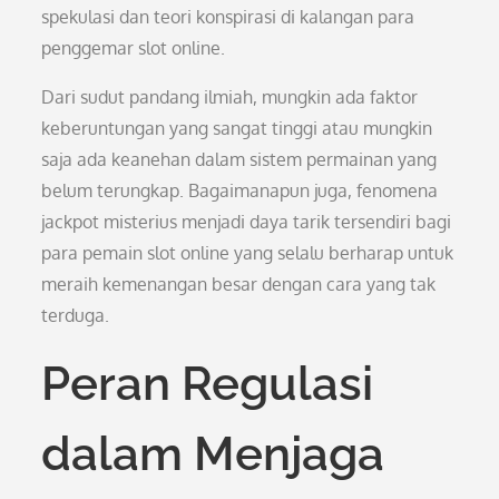
spekulasi dan teori konspirasi di kalangan para
penggemar slot online.
Dari sudut pandang ilmiah, mungkin ada faktor
keberuntungan yang sangat tinggi atau mungkin
saja ada keanehan dalam sistem permainan yang
belum terungkap. Bagaimanapun juga, fenomena
jackpot misterius menjadi daya tarik tersendiri bagi
para pemain slot online yang selalu berharap untuk
meraih kemenangan besar dengan cara yang tak
terduga.
Peran Regulasi
dalam Menjaga