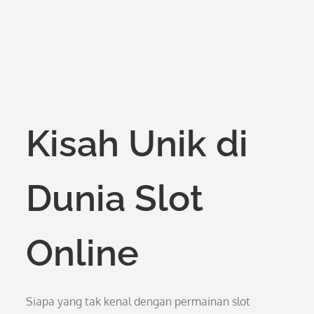
Kisah Unik di
Dunia Slot
Online
Siapa yang tak kenal dengan permainan slot