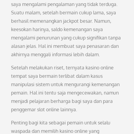
saya mengalami pengalaman yang tidak terduga.
Suatu malam, setelah bermain cukup lama, saya
berhasil memenangkan jackpot besar. Namun,
keesokan harinya, saldo kemenangan saya
mengalami penurunan yang cukup signifikan tanpa
alasan jelas. Hal ini membuat saya penasaran dan
akhirnya menggali informasi lebih dalam.
Setelah melakukan riset, ternyata kasino online
tempat saya bermain terlibat dalam kasus
manipulasi sistem untuk mengurangi kemenangan
pemain. Hal ini tentu saja mengecewakan, namun
menjadi pelajaran berharga bagi saya dan para
penggemar slot online lainnya.
Penting bagi kita sebagai pemain untuk selalu
waspada dan memilih kasino online yang