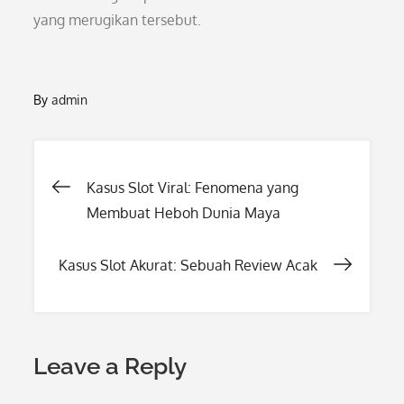
yang merugikan tersebut.
By
admin
Post
Kasus Slot Viral: Fenomena yang
Membuat Heboh Dunia Maya
navigation
Kasus Slot Akurat: Sebuah Review Acak
Leave a Reply