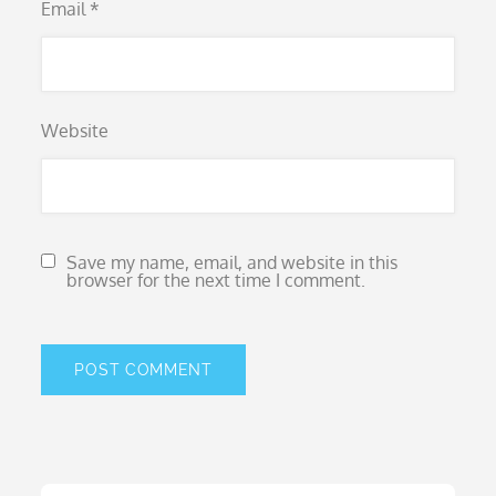
Email
*
Website
Save my name, email, and website in this
browser for the next time I comment.