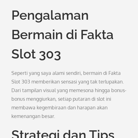
Pengalaman
Bermain di Fakta
Slot 303
Seperti yang saya alami sendiri, bermain di Fakta
Slot 303 memberikan sensasi yang tak terlupakan.
Dari tampilan visual yang memesona hingga bonus-
bonus menggiurkan, setiap putaran di slot ini
membawa kegembiraan dan harapan akan
kemenangan besar.
Strategi dan Tips