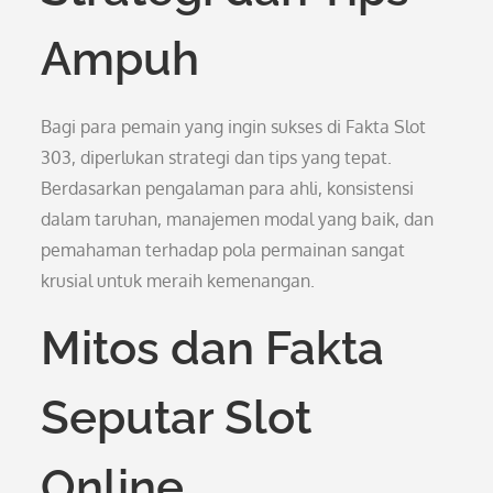
Ampuh
Bagi para pemain yang ingin sukses di Fakta Slot
303, diperlukan strategi dan tips yang tepat.
Berdasarkan pengalaman para ahli, konsistensi
dalam taruhan, manajemen modal yang baik, dan
pemahaman terhadap pola permainan sangat
krusial untuk meraih kemenangan.
Mitos dan Fakta
Seputar Slot
Online