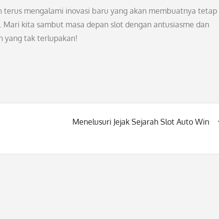
n terus mengalami inovasi baru yang akan membuatnya tetap
a. Mari kita sambut masa depan slot dengan antusiasme dan
 yang tak terlupakan!
Menelusuri Jejak Sejarah Slot Auto Win