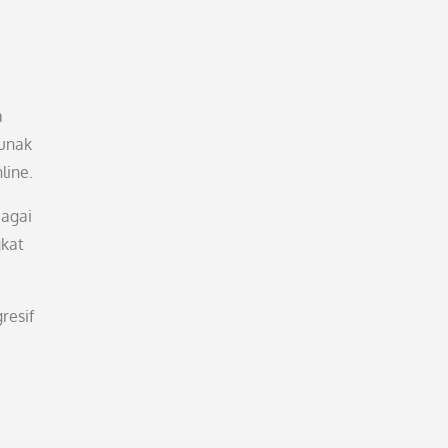
a
lunak
line.
bagai
gkat
resif