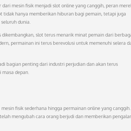
dari mesin fisik menjadi slot online yang canggih, peran mer
lot tidak hanya memberikan hiburan bagi pemain, tetapi juga
seluruh dunia.
s dikembangkan, slot terus menarik minat pemain dari berbag
modern, permainan ini terus berevolusi untuk memenuhi selera d
di bagian penting dari industri perjudian dan akan terus
i masa depan.
i mesin fisik sederhana hingga permainan online yang canggih.
slot telah mengubah cara orang berjudi dan memberikan pengal