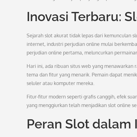
Inovasi Terbaru: S
Sejarah slot akurat tidak lepas dari kemunculan 
internet, industri perjudian online mulai berke
perjudian online pertama, meluncurkan permainan 
Hari ini, ada ribuan situs web yang menawarkan r
tema dan fitur yang menarik. Pemain dapat menikm
seluler atau komputer mereka.
Fitur-fitur modern seperti grafis canggih, efek su
yang menggiurkan telah menjadikan slot online se
Peran Slot dalam 