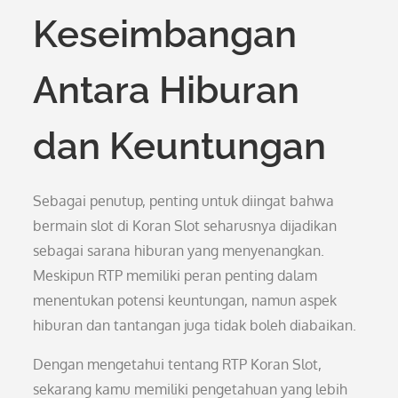
Keseimbangan
Antara Hiburan
dan Keuntungan
Sebagai penutup, penting untuk diingat bahwa
bermain slot di Koran Slot seharusnya dijadikan
sebagai sarana hiburan yang menyenangkan.
Meskipun RTP memiliki peran penting dalam
menentukan potensi keuntungan, namun aspek
hiburan dan tantangan juga tidak boleh diabaikan.
Dengan mengetahui tentang RTP Koran Slot,
sekarang kamu memiliki pengetahuan yang lebih