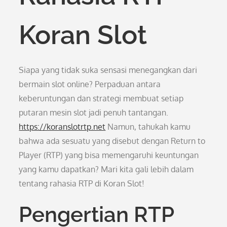
Koran Slot
Siapa yang tidak suka sensasi menegangkan dari
bermain slot online? Perpaduan antara
keberuntungan dan strategi membuat setiap
putaran mesin slot jadi penuh tantangan.
https://koranslotrtp.net
Namun, tahukah kamu
bahwa ada sesuatu yang disebut dengan Return to
Player (RTP) yang bisa memengaruhi keuntungan
yang kamu dapatkan? Mari kita gali lebih dalam
tentang rahasia RTP di Koran Slot!
Pengertian RTP