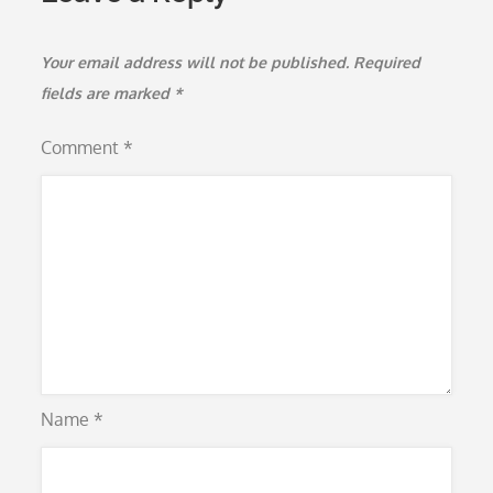
Your email address will not be published.
Required
fields are marked
*
Comment
*
Name
*