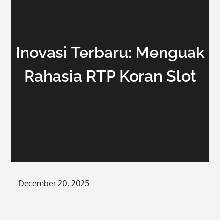
Inovasi Terbaru: Menguak
Rahasia RTP Koran Slot
Posted
December 20, 2025
on