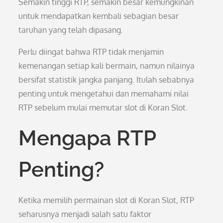
Semakin tinggi RTP, semakin besar kemungkinan
untuk mendapatkan kembali sebagian besar
taruhan yang telah dipasang.
Perlu diingat bahwa RTP tidak menjamin
kemenangan setiap kali bermain, namun nilainya
bersifat statistik jangka panjang. Itulah sebabnya
penting untuk mengetahui dan memahami nilai
RTP sebelum mulai memutar slot di Koran Slot.
Mengapa RTP
Penting?
Ketika memilih permainan slot di Koran Slot, RTP
seharusnya menjadi salah satu faktor