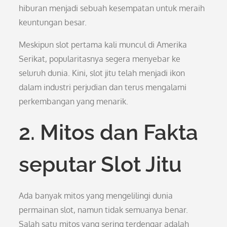
hiburan menjadi sebuah kesempatan untuk meraih
keuntungan besar.
Meskipun slot pertama kali muncul di Amerika
Serikat, popularitasnya segera menyebar ke
seluruh dunia. Kini, slot jitu telah menjadi ikon
dalam industri perjudian dan terus mengalami
perkembangan yang menarik.
2. Mitos dan Fakta
seputar Slot Jitu
Ada banyak mitos yang mengelilingi dunia
permainan slot, namun tidak semuanya benar.
Salah satu mitos yang sering terdengar adalah