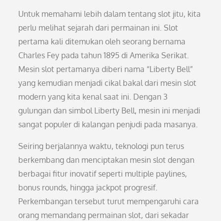
Untuk memahami lebih dalam tentang slot jitu, kita
perlu melihat sejarah dari permainan ini. Slot
pertama kali ditemukan oleh seorang bernama
Charles Fey pada tahun 1895 di Amerika Serikat.
Mesin slot pertamanya diberi nama “Liberty Bell”
yang kemudian menjadi cikal bakal dari mesin slot
modern yang kita kenal saat ini. Dengan 3
gulungan dan simbol Liberty Bell, mesin ini menjadi
sangat populer di kalangan penjudi pada masanya.
Seiring berjalannya waktu, teknologi pun terus
berkembang dan menciptakan mesin slot dengan
berbagai fitur inovatif seperti multiple paylines,
bonus rounds, hingga jackpot progresif.
Perkembangan tersebut turut mempengaruhi cara
orang memandang permainan slot, dari sekadar