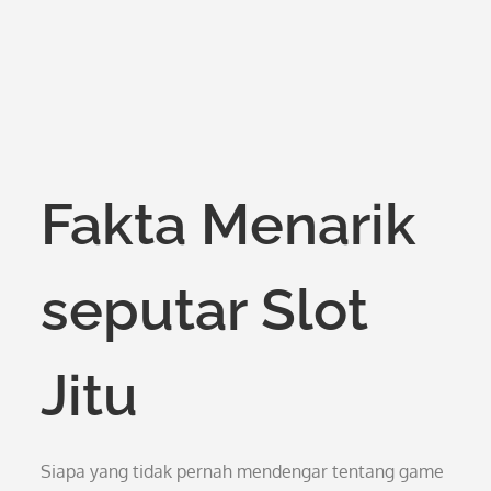
Fakta Menarik
seputar Slot
Jitu
Siapa yang tidak pernah mendengar tentang game