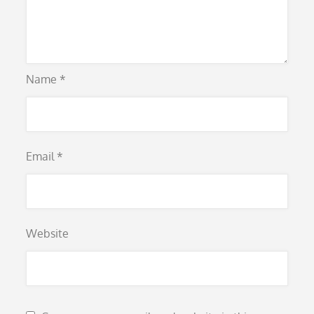
Name
*
Email
*
Website