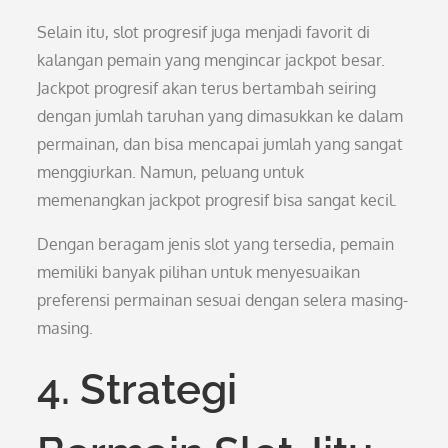
Selain itu, slot progresif juga menjadi favorit di
kalangan pemain yang mengincar jackpot besar.
Jackpot progresif akan terus bertambah seiring
dengan jumlah taruhan yang dimasukkan ke dalam
permainan, dan bisa mencapai jumlah yang sangat
menggiurkan. Namun, peluang untuk
memenangkan jackpot progresif bisa sangat kecil.
Dengan beragam jenis slot yang tersedia, pemain
memiliki banyak pilihan untuk menyesuaikan
preferensi permainan sesuai dengan selera masing-
masing.
4. Strategi