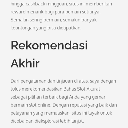
hingga cashback mingguan, situs ini memberikan
reward menarik bagi para pemain setianya.
Semakin sering bermain, semakin banyak
keuntungan yang bisa didapatkan.
Rekomendasi
Akhir
Dari pengalaman dan tinjauan di atas, saya dengan
tulus merekomendasikan Bahas Slot Akurat
sebagai pilihan terbaik bagi Anda yang gemar
bermain slot online. Dengan reputasi yang baik dan
pelayanan yang memuaskan, situs ini layak untuk
dicoba dan dieksplorasi lebih lanjut.