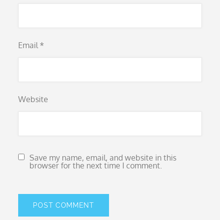
Email
*
Website
Save my name, email, and website in this
browser for the next time I comment.