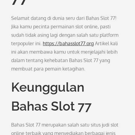
Selamat datang di dunia seru dari Bahas Slot 77!
Jika kamu pecinta permainan slot online, pasti
sudah tidak asing lagi dengan salah satu platform
terpopuler ini.
https://bahasslot77.org
Artikel kali
ini akan membawa kamu untuk menjelajahi lebih
dalam tentang kehebatan Bahas Slot 77 yang
membuat para pemain ketagihan.
Keunggulan
Bahas Slot 77
Bahas Slot 77 merupakan salah satu situs judi slot
online terbaik yang menyediakan berbagai jenis