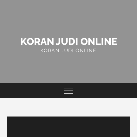
Skip
to
content
KORAN JUDI ONLINE
KORAN JUDI ONLINE