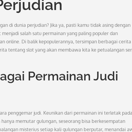
Perjudian
 di dunia perjudian? Jika ya, pasti kamu tidak asing dengan
t menjadi salah satu permainan yang paling populer dan
n online. Di balik kepopulerannya, tersimpan berbagai cerita
cerita tentang slot yang akan membawa kita ke petualangan ser
agai Permainan Judi
ara penggemar judi. Keunikan dari permainan ini terletak pad
 hanya memutar gulungan, seseorang bisa berkesempatan
langan misterius setiap kali gulungan berputar, menandai a