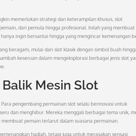
kin memerlukan strategi dan keterampilan khusus, slot
ain, dari pemula hingga profesional. Inilah yang membuat 
ng hanya ingin bersantai hingga yang mengincar kemenangan be
ang beragam, mulai dari slot klasik dengan simbol buah hingga
ambah keseruan dalam mengeksplorasi berbagai jenis slot y
ne.
 Balik Mesin Slot
ik. Para pengembang permainan slot selalu berinovasi untuk
eru dan menghibur. Mereka menggali berbagai tema unik, mu
ang membuat pemain terlarut dalam suasana permainan.
memenangkan hadiah, tetapi juga untuk merasakan sensasi