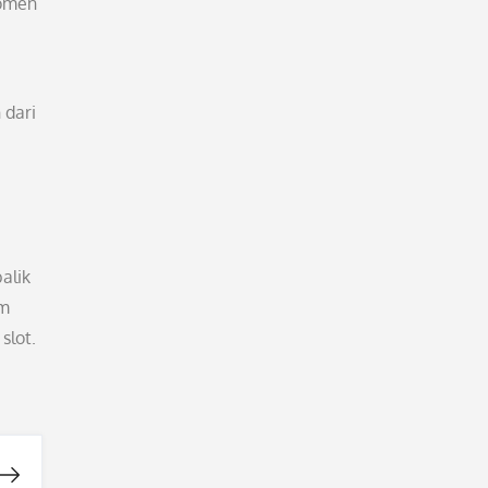
momen
a
 dari
alik
am
slot.