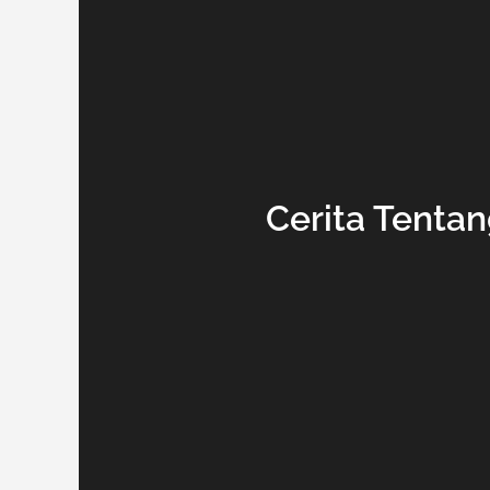
Cerita Tentan