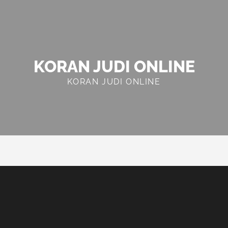
KORAN JUDI ONLINE
KORAN JUDI ONLINE