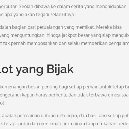
n berputar. Seolah dibawa ke dalam cerita yang menghidupkan
n apa yang akan terjadi selanjutnya.
adalah bagian dari petualangan yang memikat. Mereka bisa
 yang menguntungkan, hingga jackpot besar yang siap mengu
ot tak pernah membosankan dan selalu memberikan pengala
ot yang Bijak
emenangan besar, penting bagi setiap pemain untuk tetap bi
ngetahui kapan harus berhenti, dan tidak terbawa emosi saa
ot.
adalah permainan untung-untungan, dan hasil dari setiap pu
ntuk tetap santai dan menikmati permainan tanpa tekanan berle