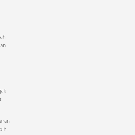
bah
man
jak
t
taran
bih.