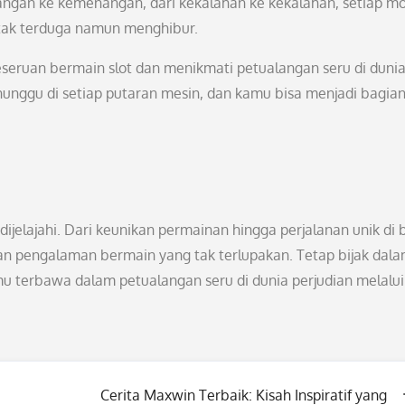
ngan ke kemenangan, dari kekalahan ke kekalahan, setiap 
tak terduga namun menghibur.
eruan bermain slot dan menikmati petualangan seru di duni
unggu di setiap putaran mesin, dan kamu bisa menjadi bagian
ijelajahi. Dari keunikan permainan hingga perjalanan unik di b
ikan pengalaman bermain yang tak terlupakan. Tetap bijak dal
u terbawa dalam petualangan seru di dunia perjudian melalui 
Cerita Maxwin Terbaik: Kisah Inspiratif yang