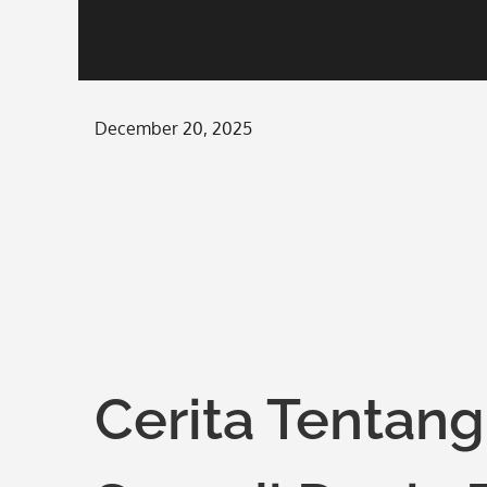
Posted
December 20, 2025
on
Cerita Tentang