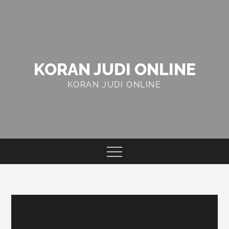
Skip
to
content
KORAN JUDI ONLINE
KORAN JUDI ONLINE