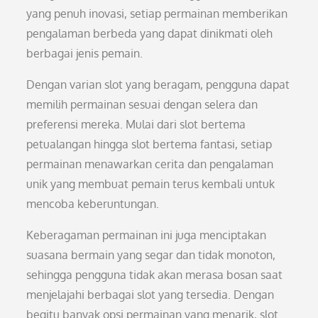
yang penuh inovasi, setiap permainan memberikan
pengalaman berbeda yang dapat dinikmati oleh
berbagai jenis pemain.
Dengan varian slot yang beragam, pengguna dapat
memilih permainan sesuai dengan selera dan
preferensi mereka. Mulai dari slot bertema
petualangan hingga slot bertema fantasi, setiap
permainan menawarkan cerita dan pengalaman
unik yang membuat pemain terus kembali untuk
mencoba keberuntungan.
Keberagaman permainan ini juga menciptakan
suasana bermain yang segar dan tidak monoton,
sehingga pengguna tidak akan merasa bosan saat
menjelajahi berbagai slot yang tersedia. Dengan
begitu banyak opsi permainan yang menarik, slot