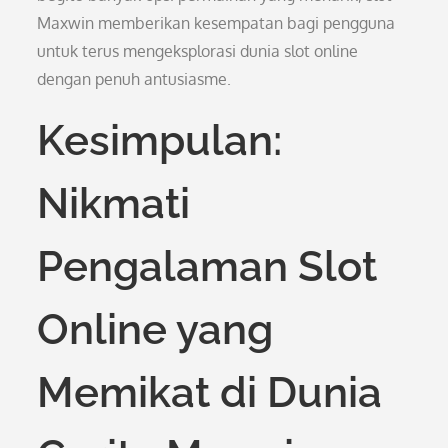
Maxwin memberikan kesempatan bagi pengguna
untuk terus mengeksplorasi dunia slot online
dengan penuh antusiasme.
Kesimpulan:
Nikmati
Pengalaman Slot
Online yang
Memikat di Dunia