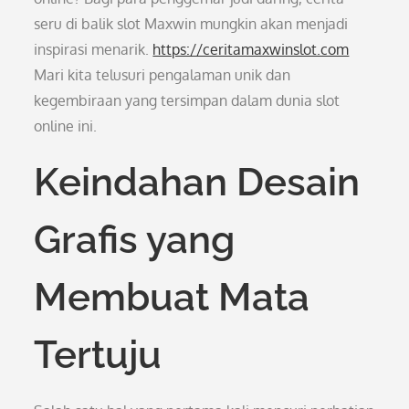
seru di balik slot Maxwin mungkin akan menjadi
inspirasi menarik.
https://ceritamaxwinslot.com
Mari kita telusuri pengalaman unik dan
kegembiraan yang tersimpan dalam dunia slot
online ini.
Keindahan Desain
Grafis yang
Membuat Mata
Tertuju