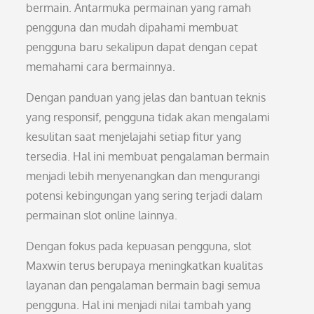
bermain. Antarmuka permainan yang ramah
pengguna dan mudah dipahami membuat
pengguna baru sekalipun dapat dengan cepat
memahami cara bermainnya.
Dengan panduan yang jelas dan bantuan teknis
yang responsif, pengguna tidak akan mengalami
kesulitan saat menjelajahi setiap fitur yang
tersedia. Hal ini membuat pengalaman bermain
menjadi lebih menyenangkan dan mengurangi
potensi kebingungan yang sering terjadi dalam
permainan slot online lainnya.
Dengan fokus pada kepuasan pengguna, slot
Maxwin terus berupaya meningkatkan kualitas
layanan dan pengalaman bermain bagi semua
pengguna. Hal ini menjadi nilai tambah yang