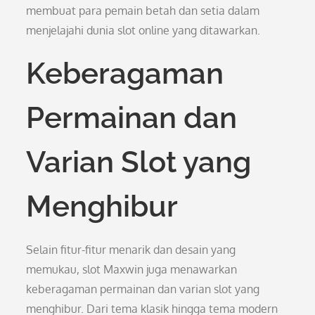
membuat para pemain betah dan setia dalam
menjelajahi dunia slot online yang ditawarkan.
Keberagaman
Permainan dan
Varian Slot yang
Menghibur
Selain fitur-fitur menarik dan desain yang
memukau, slot Maxwin juga menawarkan
keberagaman permainan dan varian slot yang
menghibur. Dari tema klasik hingga tema modern