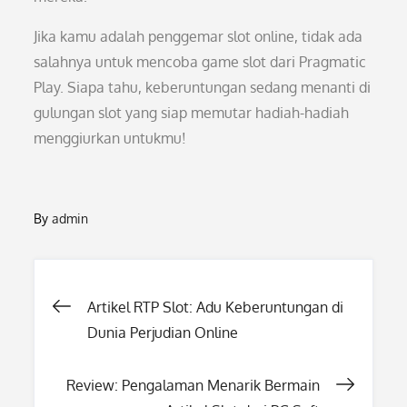
Jika kamu adalah penggemar slot online, tidak ada
salahnya untuk mencoba game slot dari Pragmatic
Play. Siapa tahu, keberuntungan sedang menanti di
gulungan slot yang siap memutar hadiah-hadiah
menggiurkan untukmu!
By
admin
Post
Artikel RTP Slot: Adu Keberuntungan di
Dunia Perjudian Online
navigation
Review: Pengalaman Menarik Bermain