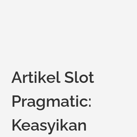
on
Artikel Slot
Pragmatic:
Keasyikan