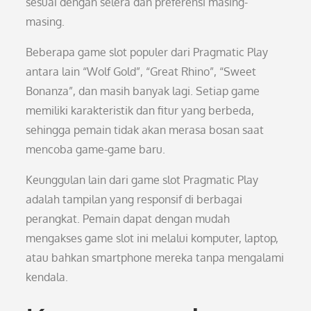
sesuai dengan selera dan preferensi masing-
masing.
Beberapa game slot populer dari Pragmatic Play
antara lain “Wolf Gold”, “Great Rhino”, “Sweet
Bonanza”, dan masih banyak lagi. Setiap game
memiliki karakteristik dan fitur yang berbeda,
sehingga pemain tidak akan merasa bosan saat
mencoba game-game baru.
Keunggulan lain dari game slot Pragmatic Play
adalah tampilan yang responsif di berbagai
perangkat. Pemain dapat dengan mudah
mengakses game slot ini melalui komputer, laptop,
atau bahkan smartphone mereka tanpa mengalami
kendala.