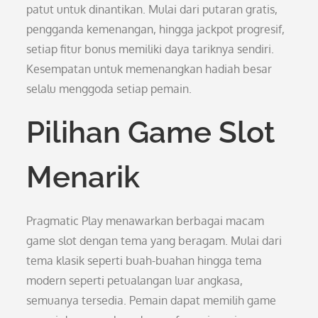
patut untuk dinantikan. Mulai dari putaran gratis,
pengganda kemenangan, hingga jackpot progresif,
setiap fitur bonus memiliki daya tariknya sendiri.
Kesempatan untuk memenangkan hadiah besar
selalu menggoda setiap pemain.
Pilihan Game Slot
Menarik
Pragmatic Play menawarkan berbagai macam
game slot dengan tema yang beragam. Mulai dari
tema klasik seperti buah-buahan hingga tema
modern seperti petualangan luar angkasa,
semuanya tersedia. Pemain dapat memilih game