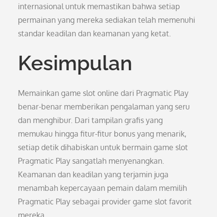
internasional untuk memastikan bahwa setiap
permainan yang mereka sediakan telah memenuhi
standar keadilan dan keamanan yang ketat.
Kesimpulan
Memainkan game slot online dari Pragmatic Play
benar-benar memberikan pengalaman yang seru
dan menghibur. Dari tampilan grafis yang
memukau hingga fitur-fitur bonus yang menarik,
setiap detik dihabiskan untuk bermain game slot
Pragmatic Play sangatlah menyenangkan.
Keamanan dan keadilan yang terjamin juga
menambah kepercayaan pemain dalam memilih
Pragmatic Play sebagai provider game slot favorit
mereka.