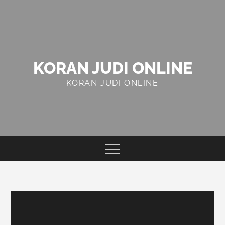
Skip
to
content
KORAN JUDI ONLINE
KORAN JUDI ONLINE