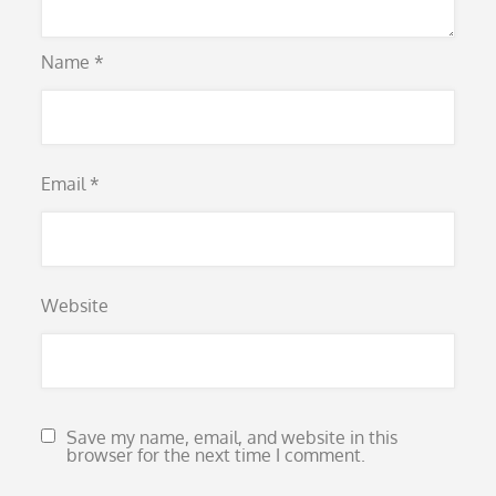
Name
*
Email
*
Website
Save my name, email, and website in this
browser for the next time I comment.